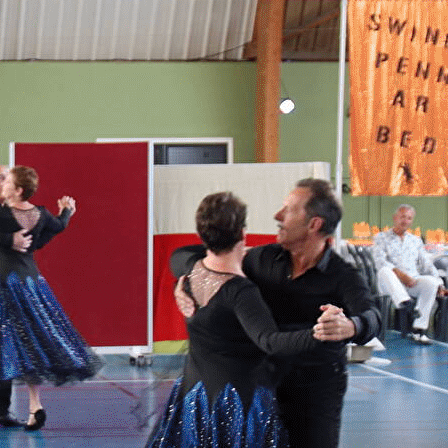
Exporter les lignes sélectionnées
Exporter toutes les colonnes
Exporter uniquement les colonnes affichées
Menu
Ajoutez un logo, un bouton, des réseaux sociaux
Cliquez pour éditer
L' association
▴
▾
Présentation
Actualités
L'équipe
Infos utiles
▴
▾
Horaires
Adhésions en ligne
Certificat médical
Nos Manifestations
▴
▾