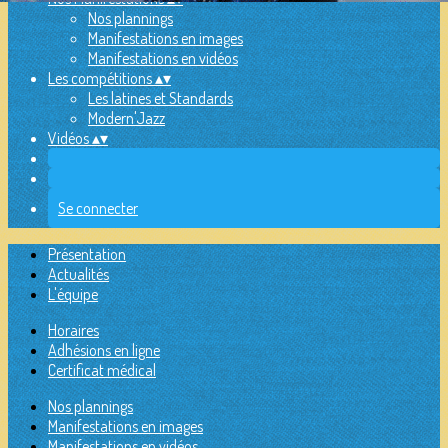
Nos plannings
Manifestations en images
Manifestations en vidéos
Les compétitions
▴
▾
Les latines et Standards
Modern'Jazz
Vidéos
▴
▾
Se connecter
Présentation
Actualités
L'équipe
Horaires
Adhésions en ligne
Certificat médical
Nos plannings
Manifestations en images
Manifestations en vidéos