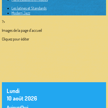
Les latines et Standards
Modern'Jazz
?>
Images de la page d'accueil
Cliquez pour éditer
Lundi
10 août 2026
Aujourd'hui